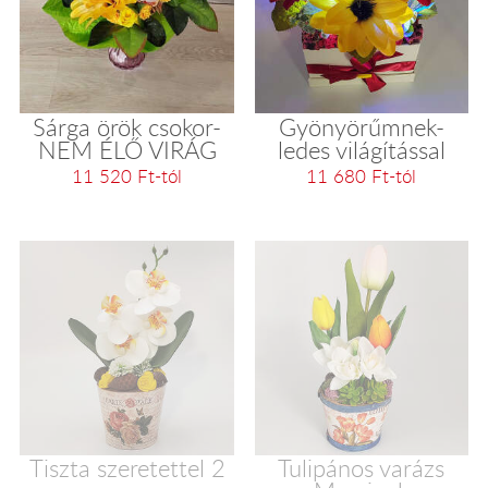
Sárga örök csokor-
Gyönyörűmnek-
NEM ÉLŐ VIRÁG
ledes világítással
11 520 Ft-tól
11 680 Ft-tól
Tiszta szeretettel 2
Tulipános varázs