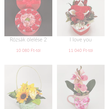
Rózsák ölelése 2
I love you
10 080 Ft-tól
11 040 Ft-tól