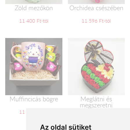
Zöld mezőkön
Orchidea csészében
11 400 Ft-tól
11 596 Ft-tól
Muffincicás bögre
Meglátni és
megszeretni
11 600 Ft-tól
11 720 Ft-tól
Az oldal sütiket