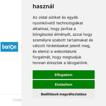
használ
1
2
→
Az oldal sütiket és egyéb
nyomkövető technológiákat
alkalmaz, hogy javítsa a
böngészési élményét, azzal hogy
Elfogadott fizetési módok
személyre szabott tartalmakat és
célzott hirdetéseket jelenít meg,
és elemzi a weboldalunk
forgalmát, hogy megtudjuk
honnan érkeztek a látogatóink.
Á.SZ.F.
Elfogadom
Impresszum
Elutasítom
Adatkezelési tájékoztató
Beállítások megváltoztatása
Minden jog fenntartva © 2026 |
+36 20 488-8362
|
www.valentinnapi.hu